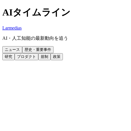
AIタイムライン
Larmedias
AI・人工知能の最新動向を追う
ニュース
歴史・重要事件
研究
プロダクト
規制
政策
プロダクト
06:30
アメリカ
事象
Ripplingは今週、従業員のAI支出を追跡するAI Spend Console